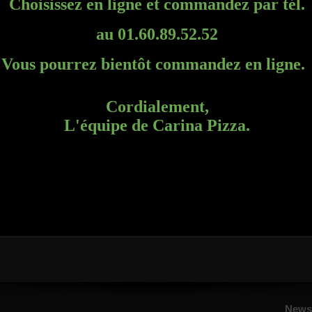
CHICKEN WINGS
10 CALAMARS
èces ailerons de poulet marinés et
10 Pièces beignets de calamars frits
cés
+ Potatoes et sauce barbecue.
otatoes et sauce barbecue.
7.50€
7.50€
Newsl