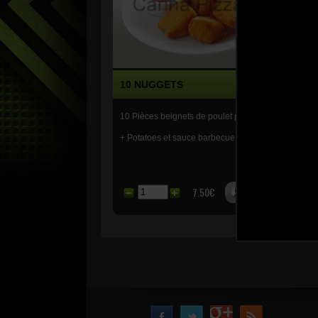
10 NUGGETS
8 
10 Pièces beignets de poulet panés
8 Pi
+ Potatoes et sauce barbecue.
épi
+ P
7.50€