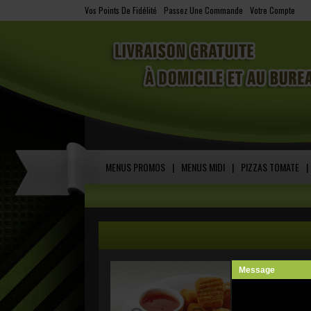
Vos Points De Fidélité
-
Passez Une Commande
-
Votre Compte
MENUS PROMOS
|
MENUS MIDI
|
PIZZAS TOMATE
|
Message