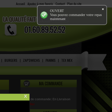
Accueil
-
Ajoutez à mes favoris
-
Contact
-
Plan du site
OUVERT
Vous pouvez commander votre repas
maintenant
01.60.89.52.52
|
BURGERS
|
ZAP'DWICHS
|
PANINIS
|
TEX MEX
MA COMMANDE
X
Type de commande: En Livraison
modifier