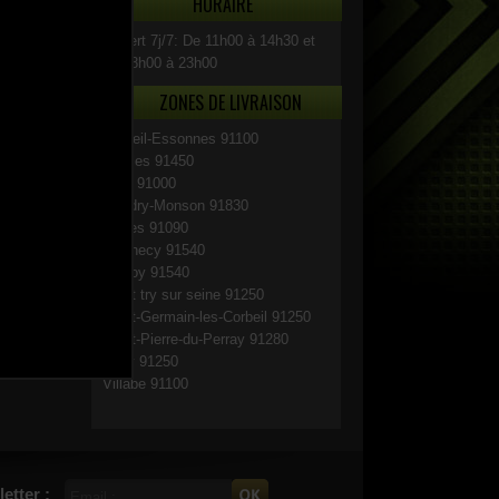
HORAIRE
Ouvert 7j/7: De 11h00 à 14h30 et
de 18h00 à 23h00
ZONES DE LIVRAISON
Corbeil-Essonnes 91100
Etiolles 91450
Evry 91000
Gaudry-Monson 91830
Lisses 91090
Mennecy 91540
Ormoy 91540
Saint try sur seine 91250
Saint-Germain-les-Corbeil 91250
Saint-Pierre-du-Perray 91280
Tigry 91250
Villabe 91100
etter :