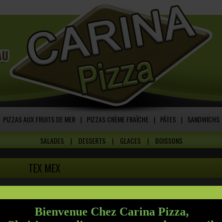
PIZZAS AUX FRUITS DE MER
|
PIZZAS CRÈME FRAÎCHE
|
PÂTES
|
SANDWICHS
SALADES
|
DESSERTS
|
GLACES
|
BOISSONS
TEX MEX