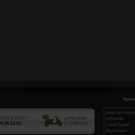
Newsl
Zones de Livrais
A Emporter
60.89.52.52
Charte Qualité
Recrutement