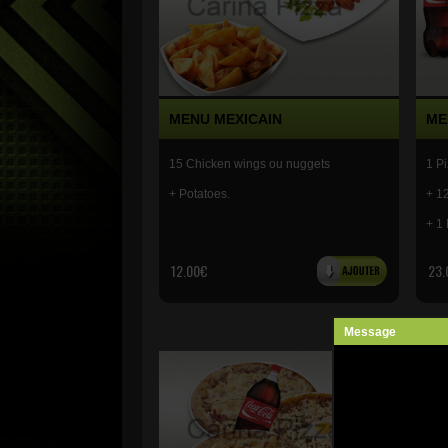
MENU MEXICAIN
ME
15 Chicken wings ou nuggets
1 P
+ Potatoes.
+ 1
+ 1 
12.00€
23.
Message