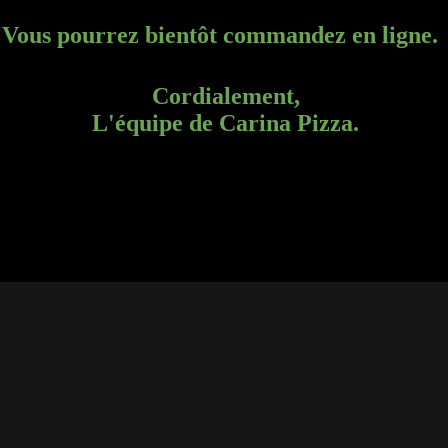
NU SENIOR
MENU MEGA
zza sénior au choix
2 Pizzas méga au choix
Maxi Coca 1.5l.
+ 1 Maxi Coca 1.5l.
00€
30.00€