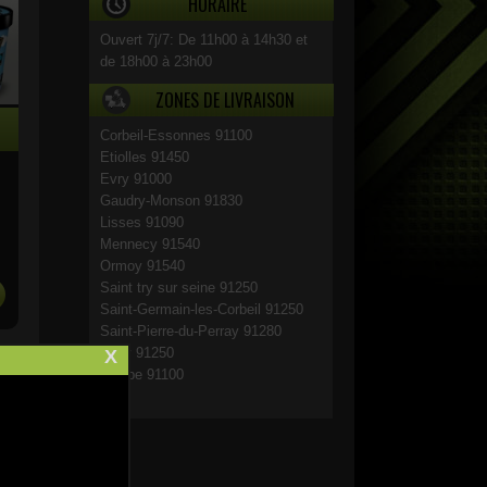
HORAIRE
Ouvert 7j/7: De 11h00 à 14h30 et
de 18h00 à 23h00
ZONES DE LIVRAISON
Corbeil-Essonnes 91100
Etiolles 91450
Evry 91000
Gaudry-Monson 91830
Lisses 91090
Mennecy 91540
Ormoy 91540
Saint try sur seine 91250
Saint-Germain-les-Corbeil 91250
Saint-Pierre-du-Perray 91280
Tigry 91250
X
Villabe 91100