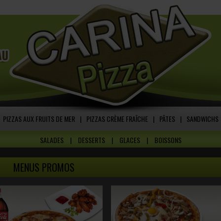
PIZZAS AUX FRUITS DE MER
|
PIZZAS CRÈME FRAÎCHE
|
PÂTES
|
SANDWICHS
SALADES
|
DESSERTS
|
GLACES
|
BOISSONS
MENUS PROMOS