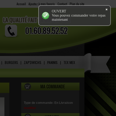
Accueil
-
Ajoutez à mes favoris
-
Contact
-
Plan du site
OUVERT
Vous pouvez commander votre repas
maintenant
01.60.89.52.52
|
BURGERS
|
ZAP'DWICHS
|
PANINIS
|
TEX MEX
MA COMMANDE
Type de commande: En Livraison
modifier