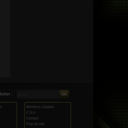
etter :
on
Mentions Légales
C.G.V
Contact
Plan du site