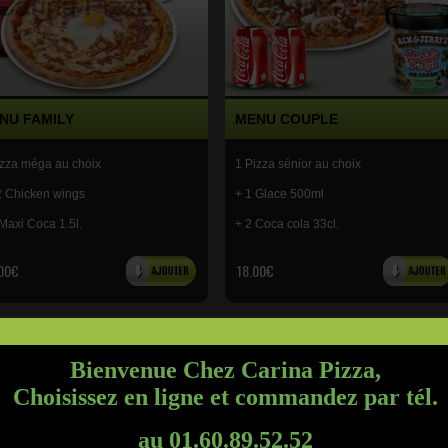
NU FAMILY
MENU COUPLE
izza méga au choix
1 Pizza sénior au choix
2 Chicken wings
+ 1 Glace 500ml
Maxi Coca 1.5l.
+ 2 Coca cola 33cl.
00€
18.00€